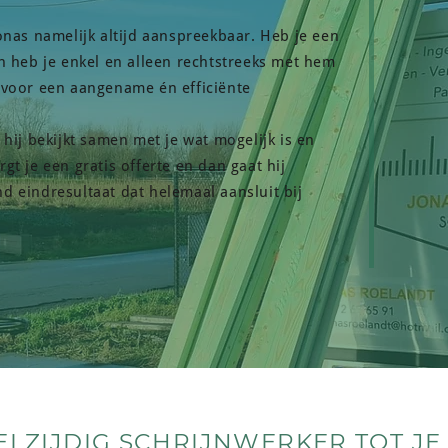
Jonas namelijk altijd aanspreekbaar. Heb je een
an heb je enkel en alleen rechtstreeks met hem
k voor een aangename én efficiënte
 hij bekijkt samen met je wat mogelijk is en
gt je een gratis offerte en dan gaat hij
d eindresultaat dat helemaal aansluit bij
ELZIJDIG SCHRIJNWERKER TOT JE