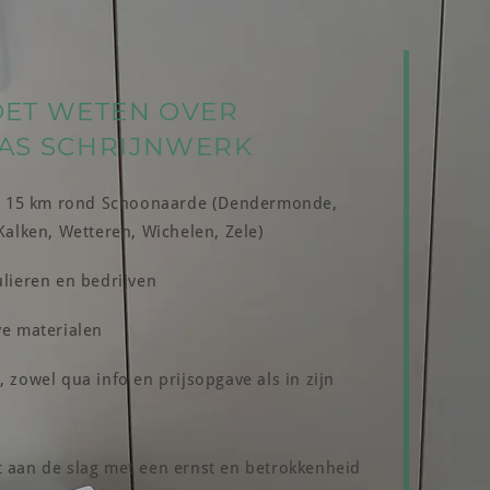
OET WETEN OVER
AS SCHRIJNWERK
van 15 km rond Schoonaarde (Dendermonde,
/Kalken, Wetteren, Wichelen, Zele)
ulieren en bedrijven
ve materialen
 zowel qua info en prijsopgave als in zijn
 aan de slag met een ernst en betrokkenheid