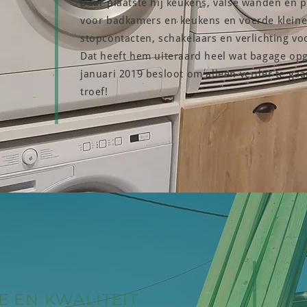
Daar plaatste hij keukens, valse wanden en 
voor badkamers en keukens en voerde kleine e
stopcontacten, schakelaars en verlichting vo
Dat heeft hem uiteraard heel wat bagage opge
januari 2019 besloot om alleen verder te gaan
troef!
E EN KWALITEIT