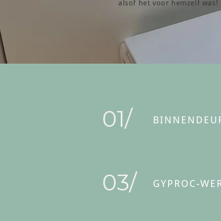
alsof het voor hemzelf was!
01/
BINNENDEU
03/
GYPROC-WE