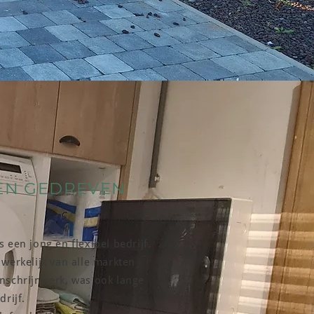
EN GEDREVEN
 een jong en flexibel bedrijf.
werkelijk van alle markten
nenschrijnwerk, was ook lange
drijf.