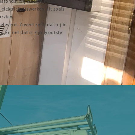
plafonds. Hij maakte maatkasten
lektriciteitswerken uit zoals
orzien.
leverd. Zoveel zelfs dat hij in
. En net dàt is zijn grootste