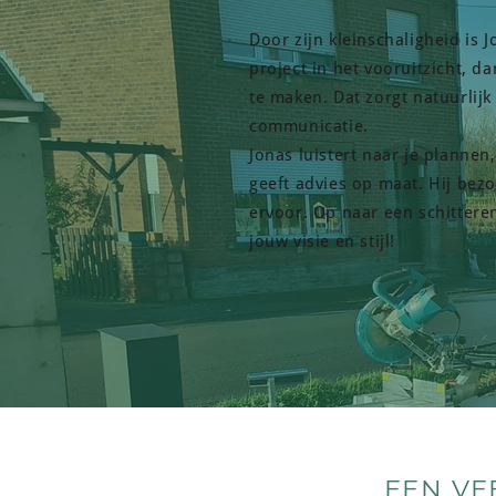
Door zijn kleinschaligheid is 
project in het vooruitzicht, d
te maken. Dat zorgt natuurlij
communicatie.
Jonas luistert naar je plannen,
geeft advies op maat. Hij bezor
ervoor. Op naar een schitteren
jouw visie en stijl!
EEN VE