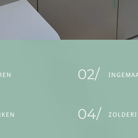
02/
REN
INGEMAA
04/
RKEN
ZOLDERI