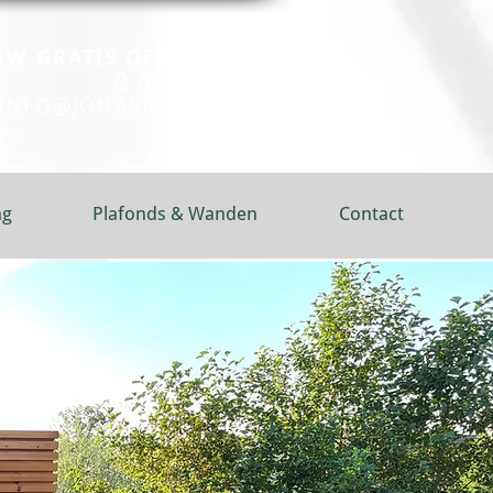
UW GRATIS OFFERTE AAN:
0472 65 65 91
INFO@JONASROELANDT.BE
ng
Plafonds & Wanden
Contact