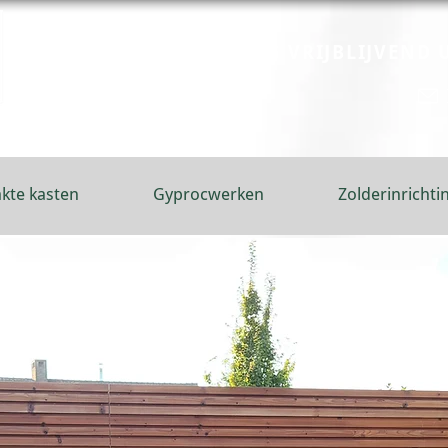
VRAAG VRIJBLIJVEND 
kte kasten
Gyprocwerken
Zolderinrichti