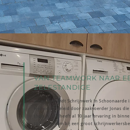
VAN TEAMWORK NAAR E
ZELFSTANDIGE
Jonas Roelandt Schrijnwerk in Schoonaarde is
Het wordt geleid door zaakvoerder Jonas die 
thuis is. Hij heeft al 10 jaar ervaring in bin
tijd werkzaam bij een groot schrijnwerkersbe