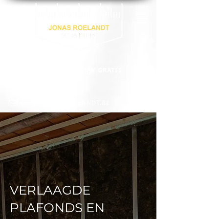
VRAAG VRIJBLIJVEND UW GRATIS
OFFERTE AAN:
0472 65 65 91
INFO@JONASROELANDT.BE
VERLAAGDE
PLAFONDS EN