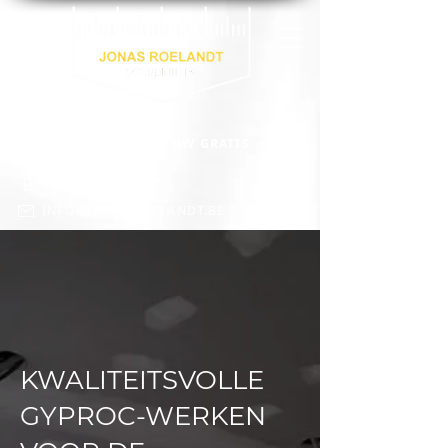
VRAAG VRIJBLIJVEND UW GRATIS
OFFERTE AAN:
0472 65 65 91
INFO@JONASROELANDT.BE
KWALITEITSVOLLE
GYPROC-WERKEN