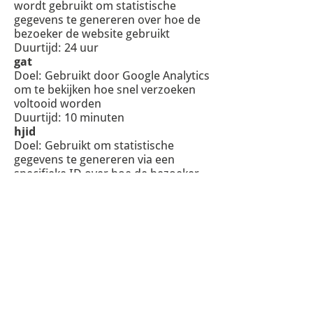
wordt gebruikt om statistische
gegevens te genereren over hoe de
bezoeker de website gebruikt
Duurtijd: 24 uur
gat
Doel: Gebruikt door Google Analytics
om te bekijken hoe snel verzoeken
voltooid worden
Duurtijd: 10 minuten
hjid
Doel: Gebruikt om statistische
gegevens te genereren via een
specifieke ID over hoe de bezoeker
de website gebruikt
Duurtijd: 1 jaar
utma
Doel: Gebruikt om statistische
gegevens te genereren wanneer een
bezoeker zijn eerste en zijn laatste
bezoek plaatsvond
Duurtijd: 2 jaar
utmz