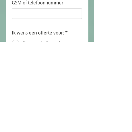
GSM of telefoonnummer
Ik wens een offerte voor:
*
Binnenschrijnwerk
Iets anders...
Geef hier meer info