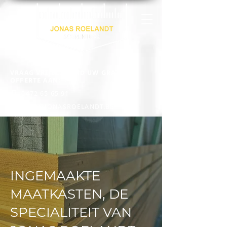
VRAAG VRIJBLIJVEND UW GRATIS
OFFERTE AAN:
0472 65 65 91
INFO@JONASROELANDT.BE
INGEMAAKTE
MAATKASTEN, DE
SPECIALITEIT VAN